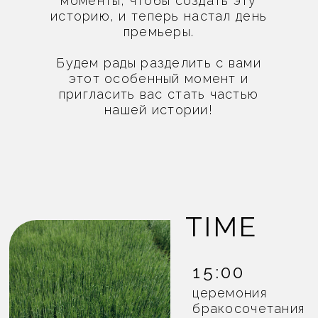
15:00
церемония
бракосочетания
17:00
сбор гостей
18:00
банкет
21:00
свадебный
торт
23:00
шоу
Wi
фонтанов