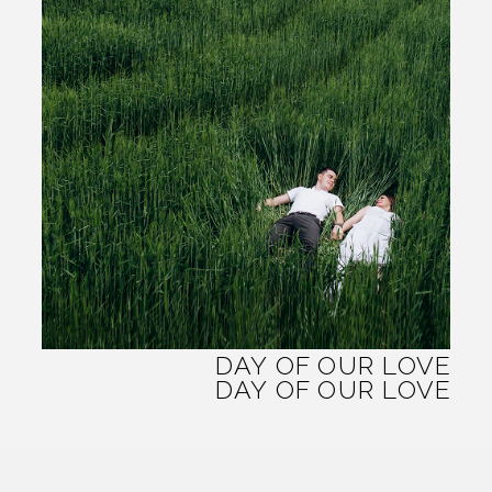
Усадьба Grand Power
(д. Лесные Просторы, ул.
Луговая, д. 12А). Для
удобства мы организуем
Wi
трансфер до места
проведения.
АНКЕТА
Ответьте, пожалуйста, на несколько
вопросов, которые мы для вас
подготовили.
ЗАПОЛНИТЬ