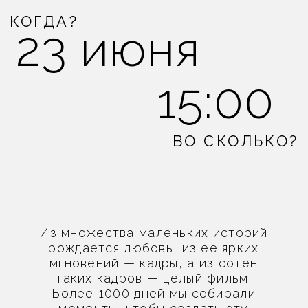
Из множества маленьких историй
рождается любовь, из ее ярких
мгновений — кадры, а из сотен
таких кадров — целый фильм.
Более 1000 дней мы собирали
моменты, чтобы создать эту
историю, и теперь настал день
премьеры.
Будем рады разделить с вами
этот особенный момент и
Wi
пригласить вас стать частью
нашей истории!
TIME