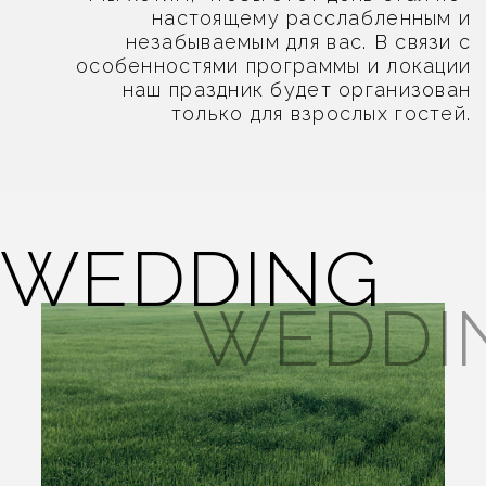
Wi
DAY OF OUR LOVE
DAY OF OUR LOVE
ДРЕСС-КОД
Будем признательны, если
вы поддержите цветовую
гамму нашей свадьбы.
Wi
ЛОКАЦИЯ