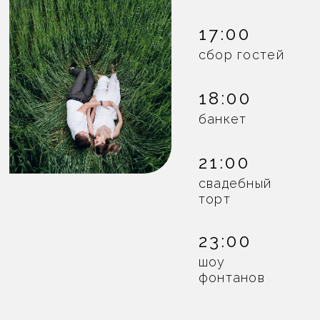
ПОДАРКИ
Вы можете выбрать особый подарок:
принести помощь для
благотворительного фонда или
сделать пожертвование
в специальный бокс. В благодарность
мы подготовили для вас открытки.
ДЕТИ
Мы хотим, чтобы этот день стал по-
настоящему расслабленным и
незабываемым для вас. В связи с
особенностями программы и локации
наш праздник будет организован
только для взрослых гостей.