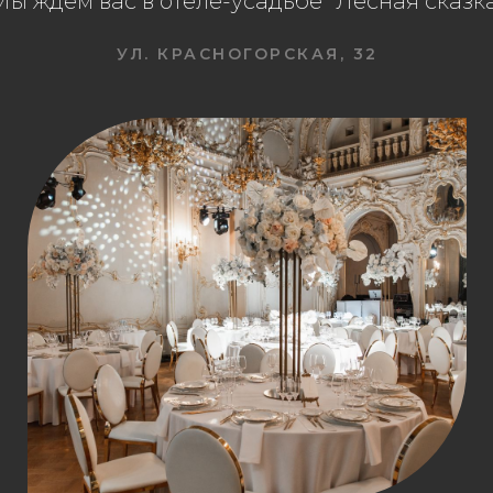
Мы ждём вас в отеле-усадьбе “Лесная сказк
УЛ. КРАСНОГОРСКАЯ, 32