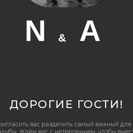
N
A
&
ДОРОГИЕ ГОСТИ!
игласить вас разделить самый важный для 
дьбы. Ждём вас с нетерпением, чтобы вмес