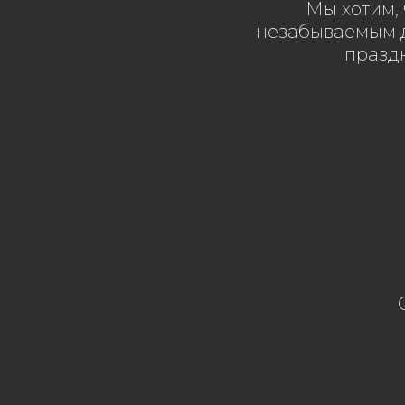
Мы хотим,
незабываемым д
Wi
праздн