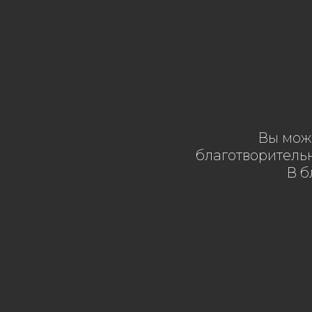
Вы мож
благотворитель
В б