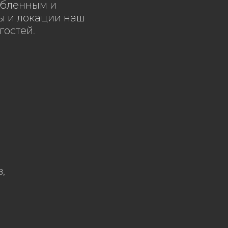
абленным и
ы и локации наш
гостей.
,