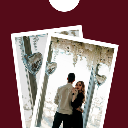
Тайминг
15.30
фуршет
16.00
церемония
17.00
банкет
Дресс-код