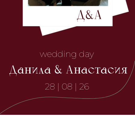
wedding day
Данила & Анастасия
28 | 08 | 26
Дорогие гости
Мы счастливы пригласить вас
разделить самый важный для нас
день — день нашей свадьбы. Ждём
вас с нетерпением, чтобы вместе
создать воспоминания на всю
жизнь.
Август