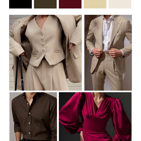
Анкета гостя
Пожалуйста, сообщите нам,
сможете ли вы присутствовать.
Мы будем рады каждому из вас!
ЗАПОЛНИТЬ АНКЕТУ
Контакты
Если у вас остались вопросы,
вы можете связаться с нами.
Анастасия
+7 (993) 365-85-71
Данила