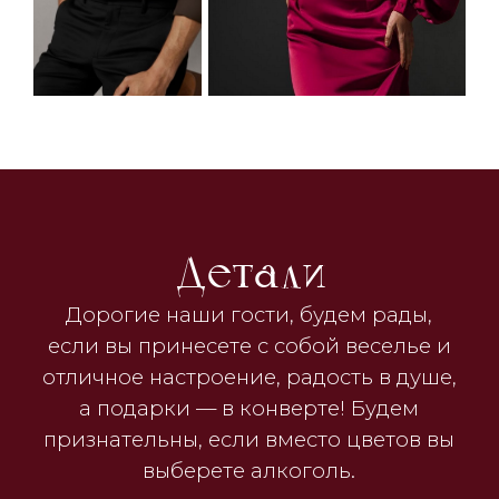
+7 (996) 365-85-49
До встречи через...