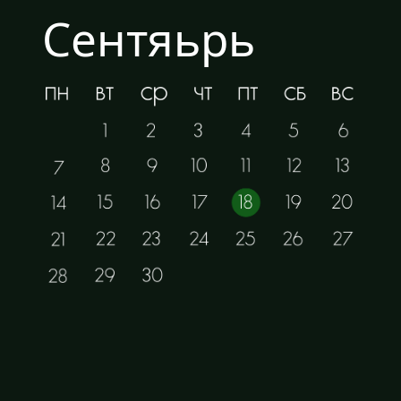
Локация
Мы ждём вас в отеле-
усадьбе "Лесная
поляна" д. Счастье
карта →