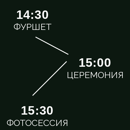
Улыбки и смех
гостей подарят
нам незабываемое
счастье в этот
день, а пожелания
в конвертах
помогут
осуществить
мечты.
Save the date