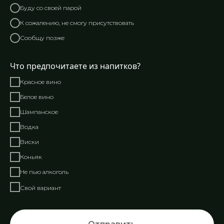
Буду со своей парой
К сожалению, не смогу присутствовать
Сообщу позже
Что предпочитаете из напитков?
Красное вино
Белое вино
Шампанское
Водка
Виски
Коньяк
Не пью алкоголь
Свой вариант