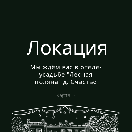
Дресс-код
Мы очень
старались
сделать
праздник
красивым и
будем
признательны,
если вы
поддержите
цветовую гамму
и стиль нашей
свадьбы в своих
нарядах.