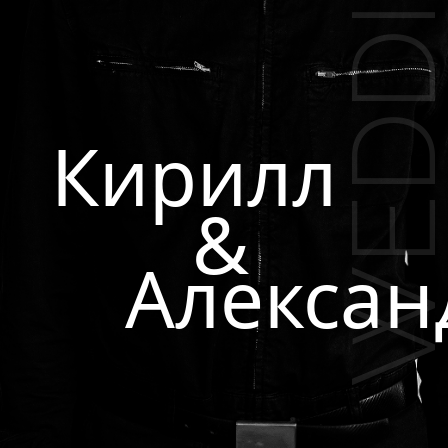
Кирилл
&
Александра
Дорогая
наша
подруга