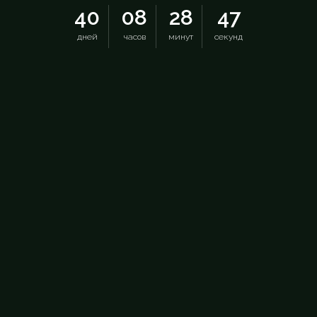
40
08
28
46
дней
часов
минут
секунд