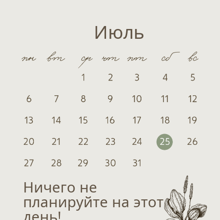
Ничего не
планируйте на этот
день!
Локация
Мы ждём вас в отеле-усадьбе
"Вишневый сад" д.Щатково
КАРТА →