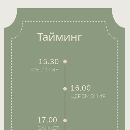
Подарки
Улыбки и смех гостей подарят
нам незабываемое счастье в этот
день, а пожелания в конвертах
помогут осуществить мечты.
А чтобы избежать увядающих
букетов цветов, мы с радостью
примем в дар бутылочку вина
или другого алкоголя.
Дресс-код