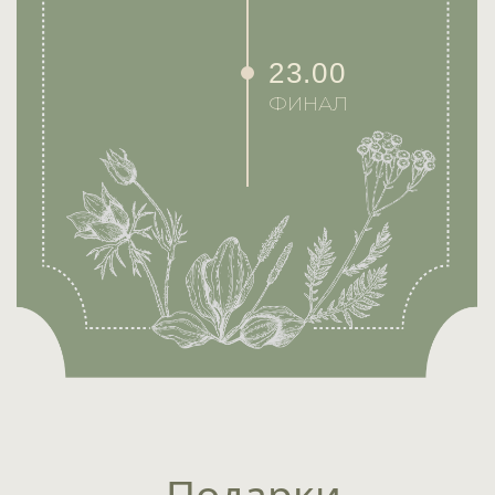
Будем признательны, если вы
поддержите цветовую гамму
нашей свадьбы.
Анкета
Ответьте, пожалуйста, на
несколько вопросов, которые мы
для вас подготовили.
Заполнить