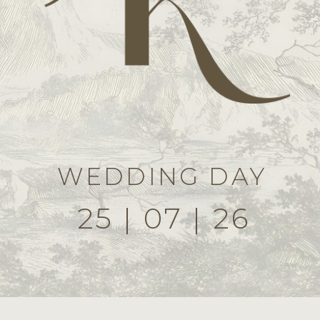
WEDDING DAY
25 | 07 | 26
Дорогие
Кристина и
Дмитрий!
Мы счастливы пригласить вас
разделить самый важный для нас
день — день нашей свадьбы.