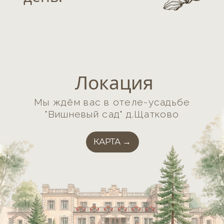
Трансфер
отправится
в 14:30 из г. Кировска ул. Гагарина
69, подъезд 1. Просим прибыть
на место в указанное время,
так как дорога до усадьбы может
занять 30–40 минут.
МЕСТО ОТПРАВЛЕНИЯ
Тайминг