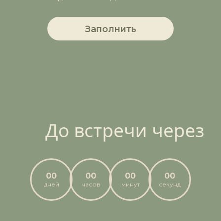
00
00
00
00
дней
часов
минут
секунд