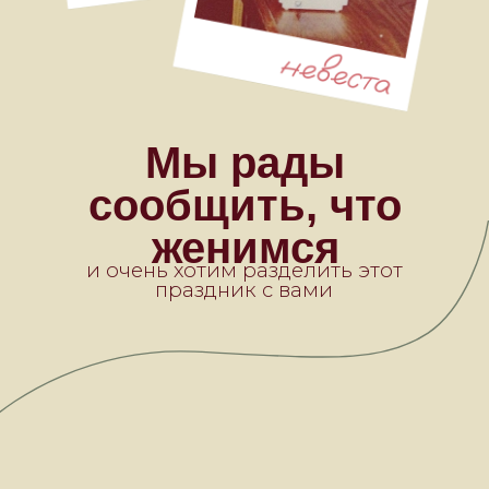
Мы рады
сообщить, что
женимся
и очень хотим разделить этот
праздник с вами
Дорогие гости
Мы счастливы пригласить вас
разделить самый важный для нас
день — день нашей свадьбы. Ждём
вас с нетерпением, чтобы вместе
создать воспоминания на всю
жизнь.
Июнь