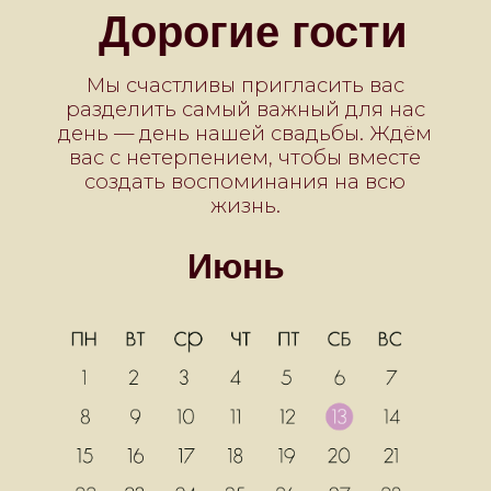
Локация
Мы ждём вас в отеле-усадьбе
"Вишневый сад" д.Щатково
карта →