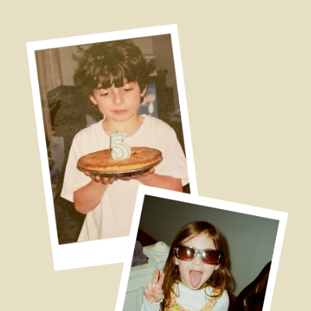
Тайминг
15.30
Welcome
16.00
Церемония
17.00
Банкет