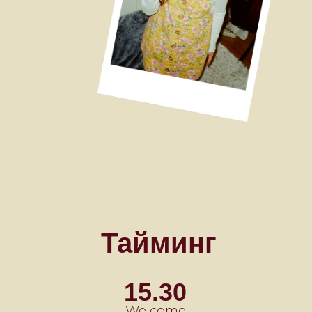
Дресс-код
Будем признательны, если вы
поддержите цветовую гамму
нашей свадьбы и придете в
нарядах, схожих по цвету с нашей
палитрой.